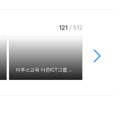
121
/
512
이투스교육 더존ICT그룹 방문