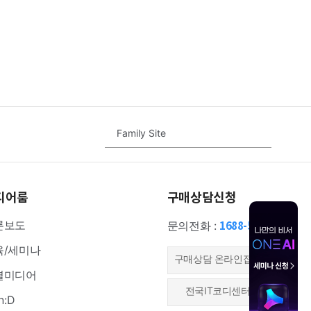
Family Site
디어룸
구매상담신청
1688-5000
론보도
문의전화 :
육/세미나
​구매상담 온라인접수
셜미디어
전국IT코디센터
n:D