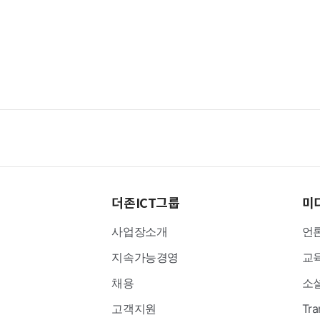
더존ICT그룹
미
사업장소개
언
지속가능경영
교
채용
소
고객지원
Tra