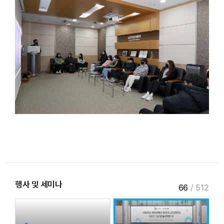
행사 및 세미나
66
/
512