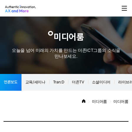
미디어룸
오늘을 넘어 미래의 가치를 만드는 더존ICT그룹의 소식을
만나보세요.
언론보도
교육/세미나
Tran:D
더존TV
소셜미디어
라이브
미디어룸
미디어룸