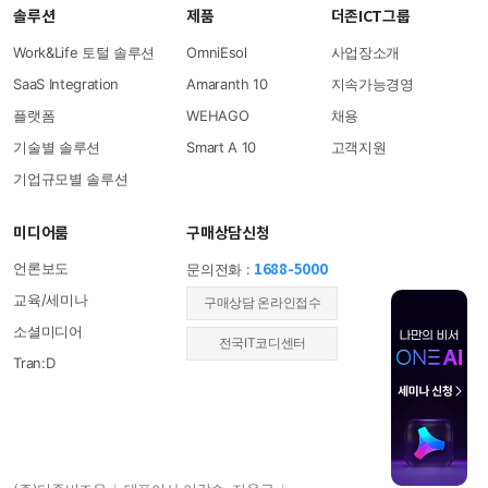
솔루션
제품
더존ICT그룹
Work&Life 토털 솔루션
OmniEsol
사업장소개
SaaS Integration
Amaranth 10
지속가능경영
플랫폼
WEHAGO
채용
기술별 솔루션
Smart A 10
고객지원
기업규모별 솔루션
미디어룸
구매상담신청
1688-5000
언론보도
문의전화 :
교육/세미나
​구매상담 온라인접수
소셜미디어
전국IT코디센터
Tran:D