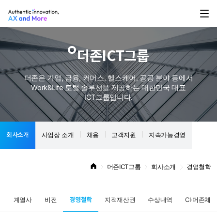
더존ICT그룹
더존은 기업, 금융, 커머스, 헬스케어, 공공 분야 등에서
Work&Life 토털 솔루션을 제공하는 대한민국 대표
ICT그룹입니다.
회사소개
사업장 소개
채용
고객지원
지속가능경영
더존ICT그룹
회사소개
경영철학
경영철학
혁
계열사
비전
지적재산권
수상내역
CI·더존체