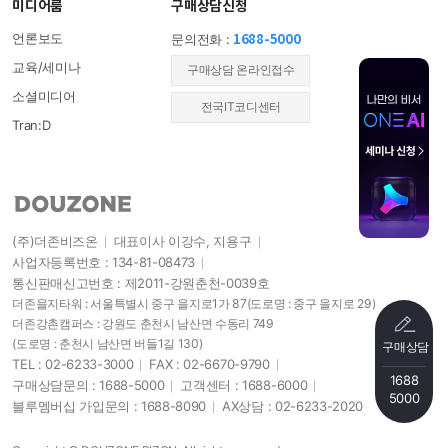
미디어룸
구매상담신청
1688-5000
언론보도
문의전화 :
교육/세미나
​구매상담 온라인접수
소셜미디어
전국IT코디센터
Tran:D
(주)더존비즈온
대표이사 이강수, 지용구
사업자등록번호 : 134-81-08473
통신판매신고번호 : 제2011-강원춘천-0039호
더존을지타워 : 서울특별시 중구 을지로1가 87
(도로명 : 중구 을지로 29)
더존강촌캠퍼스 : 강원도 춘천시 남산면 수동리 749
(도로명 : 춘천시 남산면 버들1길 130)
구매상담
TEL : 02-6233-3000
FAX : 02-6670-9790
1688
구매상담문의 : 1688-5000
고객센터 : 1688-6000
5000
블루멤버십 가입문의 : 1688-8090
AX상담 : 02-6233-2020