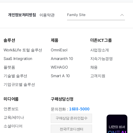
개인정보처리방침
Family Site
이용약관
솔루션
제품
더존ICT그룹
Work&Life 토털 솔루션
OmniEsol
사업장소개
SaaS Integration
Amaranth 10
지속가능경영
플랫폼
WEHAGO
채용
기술별 솔루션
Smart A 10
고객지원
기업규모별 솔루션
미디어룸
구매상담신청
1688-5000
언론보도
문의전화 :
교육/세미나
​구매상담 온라인접수
소셜미디어
전국IT코디센터