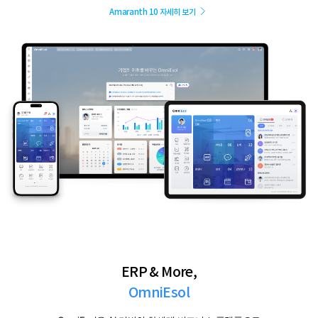
Amaranth 10 자세히 보기
ERP & More,
OmniEsol