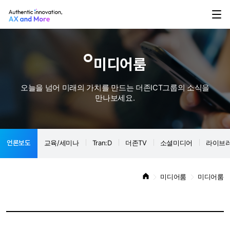
미디어룸
오늘을 넘어 미래의 가치를 만드는 더존ICT그룹의 소식을
만나보세요.
언론보도
교육/세미나
Tran:D
더존TV
소셜미디어
라이브
미디어룸
미디어룸