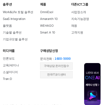
솔루션
제품
더존ICT그룹
Work&Life 토털 솔루션
OmniEsol
사업장소개
SaaS Integration
Amaranth 10
지속가능경영
플랫폼
WEHAGO
채용
기술별 솔루션
Smart A 10
고객지원
기업규모별 솔루션
미디어룸
구매상담신청
1688-5000
언론보도
문의전화 :
교육/세미나
​구매상담 온라인접수
소셜미디어
전국IT코디센터
Tran:D