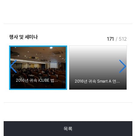
행사 및 세미나
171
/
512
2016년 귀속 iCUBE 법인결산교육
산교육
2016년 귀속 Smart A 연말정산교육
목록