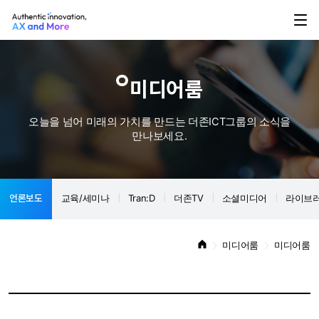
미디어룸
오늘을 넘어 미래의 가치를 만드는 더존ICT그룹의 소식을
만나보세요.
언론보도
교육/세미나
Tran:D
더존TV
소셜미디어
라이브
미디어룸
미디어룸