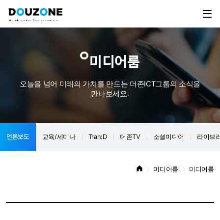
미디어룸
오늘을 넘어 미래의 가치를 만드는 더존ICT그룹의 소식을
만나보세요.
언론보도
교육/세미나
Tran:D
더존TV
소셜미디어
라이브
미디어룸
미디어룸