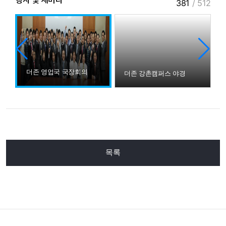
행사 및 세미나
381
/
512
더존 영업국 국장회의
워크샵
더존 강촌캠퍼스 야경
목록