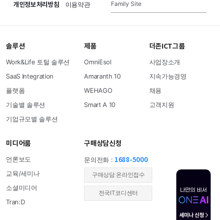
개인정보처리방침
Family Site
이용약관
솔루션
제품
더존ICT그룹
Work&Life 토털 솔루션
OmniEsol
사업장소개
SaaS Integration
Amaranth 10
지속가능경영
플랫폼
WEHAGO
채용
기술별 솔루션
Smart A 10
고객지원
기업규모별 솔루션
미디어룸
구매상담신청
1688-5000
언론보도
문의전화 :
교육/세미나
​구매상담 온라인접수
소셜미디어
전국IT코디센터
Tran:D