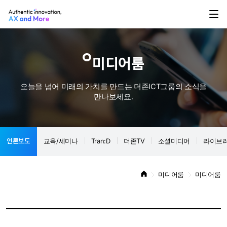
미디어룸
오늘을 넘어 미래의 가치를 만드는 더존ICT그룹의 소식을
만나보세요.
언론보도
교육/세미나
Tran:D
더존TV
소셜미디어
라이브
미디어룸
미디어룸