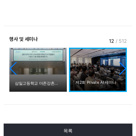
행사 및 세미나
12
/
512
제2회 Private AI 세미나
삼일고등학교 더존강촌캠퍼스/강아지숲 방문
목록