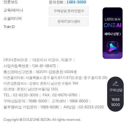
1688-5000
언론보도
문의전화 :
교육/세미나
​구매상담 온라인접수
소셜미디어
전국IT코디센터
Tran:D
(주)더존비즈온
대표이사 이강수, 지용구
사업자등록번호 : 134-81-08473
통신판매신고번호 : 제2011-강원춘천-0039호
더존을지타워 : 서울특별시 중구 을지로1가 87
(도로명 : 중구 을지로 29)
더존강촌캠퍼스 : 강원도 춘천시 남산면 수동리 749
(도로명 : 춘천시 남산면 버들1길 130)
구매상담
TEL : 02-6233-3000
FAX : 02-6670-9790
1688
구매상담문의 : 1688-5000
고객센터 : 1688-6000
5000
블루멤버십 가입문의 : 1688-8090
AX상담 : 02-6233-2020
Copyright © DOUZONE BIZON. All rights reserved.